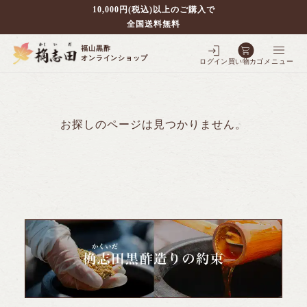
10,000円(税込)以上のご購入で
全国送料無料
福山黒酢
オンラインショップ
ログイン
買い物カゴ
メニュー
お探しのページは見つかりません。
別で探す
壷仕込み黒酢
ポケクロ
全ての商品を見る
壷仕込み発酵豆酢
3年熟成黒酢
フルーツ黒酢
全ての商品を見る
5年熟成黒酢
シェフの調味料
全ての商品を見る
3年熟成大豆酢
10年熟成黒酢