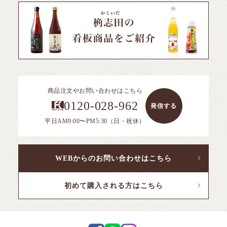
黒酢スイーツ
全ての商品を見る
フルーツ黒酢
10年熟成大豆酢
機能性表示食品
サプリ／アミノ酸飲料
全ての商品を見る
合わせ酢
冷凍果実
15年熟成黒豆酢
ギフトシリーズ
ケーキ
ご飯のおとも
煎茶コンブチャ
ドーナツ
ソース
商品注文やお問い合わせはこちら
0120-028-962
発信する
PANTOSU
全ての商品を見る
ふくれ菓子
ポン酢
平日AM9:00〜PM5:30（日・祝休）
セレクト商品
煎茶コンブチャ
ドレッシング
ジャム
WEBからのお問い合わせはこちら
初めて購入される方はこちら