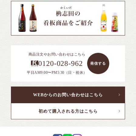
黒酢スイーツ
全ての商品を見る
フルーツ黒酢
10年熟成大豆酢
機能性表示食品
サプリ／アミノ酸飲料
全ての商品を見る
合わせ酢
冷凍果実
15年熟成黒豆酢
ギフトシリーズ
ケーキ
ご飯のおとも
煎茶コンブチャ
ドーナツ
ソース
商品注文やお問い合わせはこちら
0120-028-962
発信する
PANTOSU
全ての商品を見る
ふくれ菓子
ポン酢
平日AM9:00〜PM5:30（日・祝休）
セレクト商品
煎茶コンブチャ
ドレッシング
ジャム
WEBからのお問い合わせはこちら
初めて購入される方はこちら