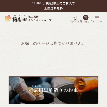
10,000円(税込)以上のご購入で
全国送料無料
福山黒酢
オンラインショップ
ログイン
買い物カゴ
メニュー
お探しのページは見つかりません。
別で探す
壷仕込み黒酢
ポケクロ
全ての商品を見る
壷仕込み発酵豆酢
3年熟成黒酢
フルーツ黒酢
全ての商品を見る
5年熟成黒酢
シェフの調味料
全ての商品を見る
3年熟成大豆酢
10年熟成黒酢