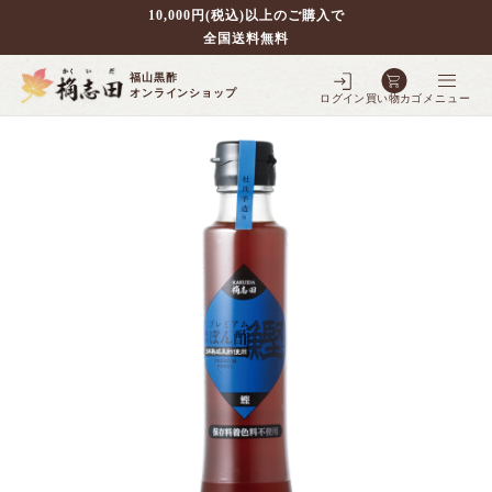
10,000円(税込)以上のご購入で
全国送料無料
福山黒酢
オンラインショップ
ログイン
買い物カゴ
メニュー
別で探す
壷仕込み黒酢
ポケクロ
全ての商品を見る
壷仕込み発酵豆酢
3年熟成黒酢
フルーツ黒酢
全ての商品を見る
5年熟成黒酢
シェフの調味料
全ての商品を見る
3年熟成大豆酢
10年熟成黒酢