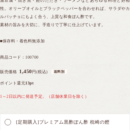
湯豆腐・焼き魚・鰹のたたき・ソーメンなどあらゆる料理と好相
性。オリーブオイルとブラックペッパーを合わせれば、サラダやカ
ルパッチョにもよく合う、上質な和食ぽん酢です。
素材の旨みを大切に、手造りで丁寧に仕上げています。
■保存料・着色料無添加
商品注文やお問い合わせはこちら
0120-028-962
商品コード：
100700
発信する
平日AM9:00〜PM5:30（日・祝休）
1,450
販売価格
円(税込)
ポイント還元
13pt
WEBからのお問い合わせはこちら
1～2日以内に発送予定。（店舗休業日を除く）
初めて購入される方はこちら
[定期購入]プレミアム黒酢ぽん酢 枕崎の鰹