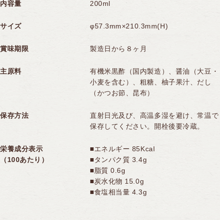
内容量
200ml
サイズ
φ57.3mm×210.3mm(H)
賞味期限
製造日から８ヶ月
主原料
有機米黒酢（国内製造）、醤油（大豆・
小麦を含む）、粗糖、柚子果汁、だし
（かつお節、昆布）
保存方法
直射日光及び、高温多湿を避け、常温で
保存してください。開栓後要冷蔵。
栄養成分表示
■エネルギー 85Kcal
（100あたり）
■タンパク質 3.4g
■脂質 0.6g
■炭水化物 15.0g
■食塩相当量 4.3g