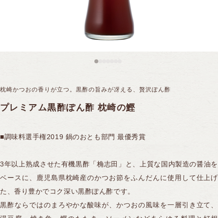
黒酢スイーツ
全ての商品を見る
フルーツ黒酢
10年熟成大豆酢
機能性表示食品
サプリ／アミノ酸飲料
全ての商品を見る
合わせ酢
冷凍果実
15年熟成黒豆酢
ギフトシリーズ
ケーキ
ご飯のおとも
煎茶コンブチャ
ドーナツ
ソース
枕崎かつおの香りが立つ。黒酢の旨みが冴える、贅沢ぽん酢
PANTOSU
全ての商品を見る
ふくれ菓子
ポン酢
プレミアム黒酢ぽん酢 枕崎の鰹
セレクト商品
煎茶コンブチャ
ドレッシング
■調味料選手権2019 鍋のおとも部門 最優秀賞
ジャム
3年以上熟成させた有機黒酢「桷志田」と、上質な国内製造の醤油を
ベースに、鹿児島県枕崎産のかつお節をふんだんに使用して仕上げ
た、香り豊かでコク深い黒酢ぽん酢です。
黒酢ならではのまろやかな酸味が、かつおの風味を一層引き立て、