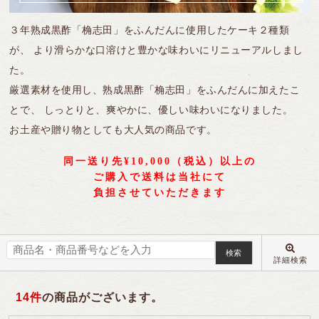
黒酢スイーツ
全ての商品を見る
フルーツ黒酢
10年熟成大豆酢
機能性表示食品
３年熟成黒酢「桷志田」をふんだんに使用したケーキ２種類
が、 より滑らかな口溶けと豊かな味わいにリニューアルしまし
サプリ／アミノ酸飲料
全ての商品を見る
合わせ酢
冷凍果実
15年熟成黒豆酢
た。
ギフトシリーズ
ケーキ
ご飯のおとも
厳選素材を使用し、熟成黒酢「桷志田」をふんだんに加えたこ
とで、 しっとりと、爽やかに、優しい味わいになりました。
煎茶コンブチャ
ドーナツ
ソース
お土産や贈り物としても大人気の商品です。
PANTOSU
全ての商品を見る
ふくれ菓子
ポン酢
同一送り先¥10,000（税込）以上の
ご購入で送料は当社にて
セレクト商品
煎茶コンブチャ
ドレッシング
負担させていただきます
ジャム
詳細検索
14
件
の商品がございます。