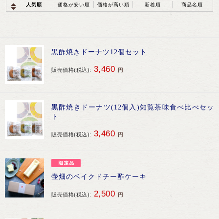
人気順
価格が安い順
価格が高い順
新着順
商品名順
黒酢焼きドーナツ12個セット
3,460
販売価格(税込):
円
商品注文やお問い合わせはこちら
0120-028-962
発信する
黒酢焼きドーナツ(12個入)知覧茶味食べ比べセッ
平日AM9:00〜PM5:30（日・祝休）
ト
3,460
販売価格(税込):
円
WEBからのお問い合わせはこちら
初めて購入される方はこちら
壷畑のベイクドチー酢ケーキ
2,500
販売価格(税込):
円