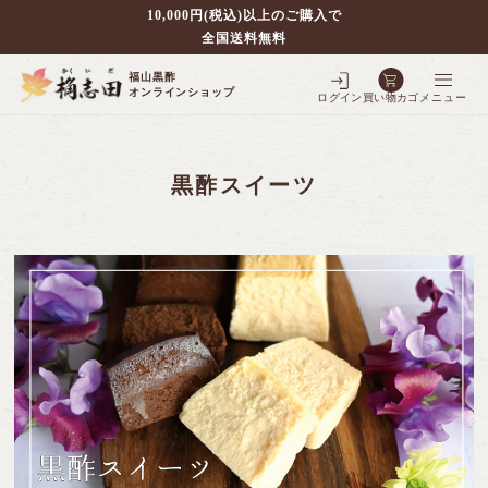
10,000円(税込)以上のご購入で
全国送料無料
福山黒酢
オンラインショップ
ログイン
買い物カゴ
メニュー
黒酢スイーツ
別で探す
壷仕込み黒酢
ポケクロ
全ての商品を見る
壷仕込み発酵豆酢
3年熟成黒酢
フルーツ黒酢
全ての商品を見る
5年熟成黒酢
シェフの調味料
全ての商品を見る
3年熟成大豆酢
10年熟成黒酢