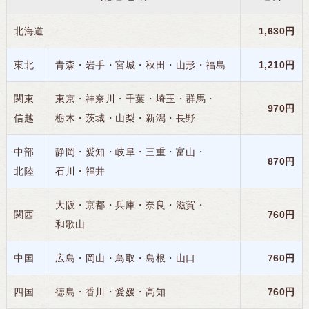
北海道
1,630円
東北
青森・
岩手・
宮城・
秋田・
山形・
福島
1,210円
関東
東京・
神奈川・
千葉・
埼玉・
群馬・
970円
信越
栃木・
茨城・
山梨・
新潟・
長野
中部
静岡・
愛知・
岐阜・
三重・
富山・
870円
北陸
石川・福井
大阪・
京都・
兵庫・
奈良・
滋賀・
関西
760円
和歌山
中国
広島・
岡山・
鳥取・
島根・
山口
760円
四国
徳島・
香川・
愛媛・
高知
760円