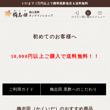
1/31まで 1万円以上で携帯黒酢進呈＆送料無料
福山黒酢
オンラインショップ
ログイン
買い物カゴ
メニュー
初めてのお客様へ
別で探す
10,000円以上ご購入で送料無料！！
壷仕込み黒酢
壷仕込み発酵豆酢
全ての商品を見る
飲む果実酢
全ての商品を見る
3年熟成黒酢
ご利用ガイド
桷志田 黒酢へのこだわり
シェフの調味料
全ての商品を見る
3年熟成大豆酢
5年熟成黒酢
黒酢スイーツ
全ての商品を見る
飲む果実酢
10年熟成大豆酢
10年熟成黒酢
桷志田（かくいだ）のおすすめ商品