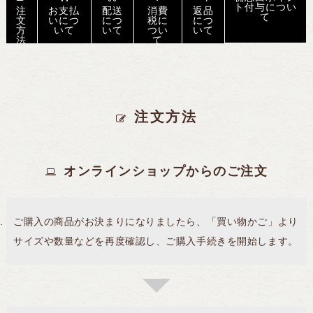
ト付与につい
注
お支払
配送
消費
返品
て
文
いにつ
につ
税に
につ
方
いて
いて
つい
いて
法
て
注文方法
オンラインショップからのご注文
ご購入の商品がお決まりになりましたら、「買い物かご」より
サイズや数量などを再度確認し、ご購入手続きを開始します。