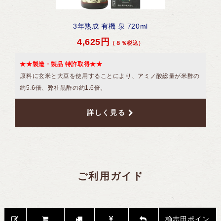
3年熟成 有機 泉 720ml
4,625円
（８％税込）
トップページ
カートを見る
★★製造・製品 特許取得★★
原料に玄米と大豆を使用することにより、アミノ酸総量が米酢の
ログイン
新規会員登録
約5.6倍、弊社黒酢の約1.6倍。
お買い物ガイド
桷志田のこだわり
詳しく見る
ご利用ガイド
桷志田ポイン