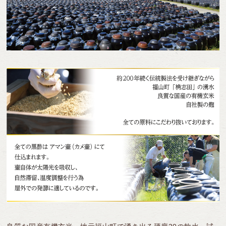
黒酢スイーツ
全ての商品を見る
フルーツ黒酢
10年熟成大豆酢
機能性表示食品
サプリ／アミノ酸飲料
全ての商品を見る
合わせ酢
冷凍果実
15年熟成黒豆酢
ギフトシリーズ
ケーキ
ご飯のおとも
煎茶コンブチャ
ドーナツ
ソース
PANTOSU
全ての商品を見る
ふくれ菓子
ポン酢
セレクト商品
煎茶コンブチャ
ドレッシング
ジャム