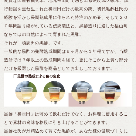
良質な国産有機玄米、地元福山町で湧き出る硬度30の軟水、試
行錯誤を重ね生まれた桷志田だけの最高の麹、初代黒酢杜氏の
経験を活かし長期熟成用に作られた特注のかめ壷、そして２０
０年間語り継がれている伝統製法と、黒酢造りに適した福山町
ならではの自然によって育まれた黒酢。
それが「桷志田の黒酢」です。
一般的な黒酢の発酵熟成期間は６ヶ月から１年程ですが、当醸
商品注文やお問い合わせはこちら
0120-028-962
造所では３年以上の熟成期間を経て、更にそこから上質な部分
発信する
だけを厳選した黒酢を商品としてお出ししております。
平日AM9:00〜PM5:30（日・祝休）
WEBからのお問い合わせはこちら
初めて購入される方はこちら
黒酢「桷志田」は薄めて飲むだけでなく、お料理に使用するこ
とで素材の旨味を格段に引き上げることができます。
黒酢杜氏が丹精込めて育てた黒酢が、あなた様の健康づくりに