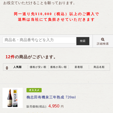
お役立ていただけることを願っております。
同一送り先¥10,000（税込）以上のご購入で
トップページ
カートを見る
送料は当社にて負担させていただきます
ログイン
新規会員登録
お買い物ガイド
桷志田のこだわり
詳細検索
12
件
の商品がございます。
人気順
価格が安い順
価格が高い順
新着順
商品名順
桷志田有機泉三年熟成 720ml
4,950
販売価格(税込):
円