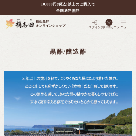
10,000円(税込)以上のご購入で
全国送料無料
福山黒酢
オンラインショップ
ログイン
買い物カゴ
メニュー
黒酢/醸造酢
別で探す
壷仕込み黒酢
ポケクロ
全ての商品を見る
壷仕込み発酵豆酢
3年熟成黒酢
フルーツ黒酢
全ての商品を見る
5年熟成黒酢
シェフの調味料
全ての商品を見る
3年熟成大豆酢
10年熟成黒酢