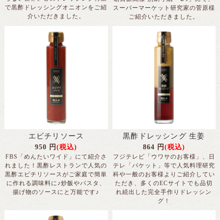
で黒酢ドレッシングオニオンをご紹
スーパーマーケット研究家の菅原様
介いただきました。
ご紹介いただきました。
エビチリソース
黒酢ドレッシング 生姜
950
円
(税込)
864
円
(税込)
FBS「めんたいワイド」にて紹介さ
フジテレビ「ウワサのお客様」、日
れました！黒酢レストランで人気の
テレ「バケット」等で人気料理研究
黒酢エビチリソースがご家庭で簡単
科や一般のお客様よりご紹介してい
に作れる調味料に♪炒飯やパスタ、
ただき、多くのECサイトでも品切
揚げ物のソースにと万能です♪
れ続出した完全手作りドレッシン
グ！