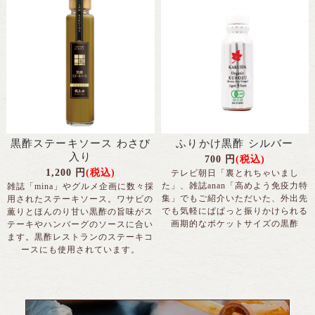
黒酢ステーキソース わさび
ふりかけ黒酢 シルバー
入り
700
円
(税込)
1,200
円
(税込)
テレビ朝日「裏とれちゃいまし
た」、雑誌anan「高めよう免疫力特
雑誌「mina」やグルメ企画に数々採
集」でもご紹介いただいた、外出先
用されたステーキソース。ワサビの
でも気軽にぱぱっと振りかけられる
薫りとほんのり甘い黒酢の旨味がス
画期的なポケットサイズの黒酢
テーキやハンバーグのソースに合い
ます。黒酢レストランのステーキコ
ースにも使用されています。