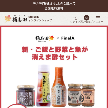
10,000円(税込)以上のご購入で
全国送料無料
福山黒酢
オンラインショップ
ログイン
買い物カゴ
メニュー
別で探す
壷仕込み黒酢
ポケクロ
全ての商品を見る
壷仕込み発酵豆酢
3年熟成黒酢
フルーツ黒酢
全ての商品を見る
5年熟成黒酢
シェフの調味料
全ての商品を見る
3年熟成大豆酢
10年熟成黒酢