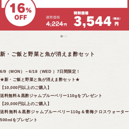
黒酢スイーツ
全ての商品を見る
フルーツ黒酢
10年熟成大豆酢
機能性表示食品
サプリ／アミノ酸飲料
全ての商品を見る
合わせ酢
冷凍果実
15年熟成黒豆酢
ギフトシリーズ
ケーキ
ご飯のおとも
煎茶コンブチャ
ドーナツ
ソース
新・ご飯と野菜と魚が消えま酢セット
PANTOSU
全ての商品を見る
ふくれ菓子
ポン酢
6/9（MON）－6/18（WED ）7日間限定！
セレクト商品
煎茶コンブチャ
ドレッシング
★新・ご飯と野菜と魚が消えま酢セット★
【10,000円以上のご購入】
ジャム
送料無料＆黒酢ジャムブルーベリー110gをプレゼント
【20,000円以上のご購入】
送料無料＆黒酢ジャムブルーベリー110g＆青梅クロスウォーター
500mlをプレゼント