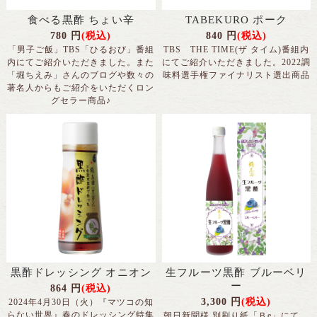
食べる黒酢 ちょい辛
TABEKURO ポーク
780
円
(税込)
840
円
(税込)
「男子ご飯」TBS「ひるおび」番組
TBS THE TIME(ザ タイム)番組内
内にてご紹介いただきました。また
にてご紹介いただきました。2022調
「堀ちえみ」さんのブログや数々の
味料選手権ファイナリスト選出商品
著名人からもご紹介をいただくロン
グセラー商品♪
黒酢ドレッシング オニオン
生フルーツ黒酢 ブルーベリ
ー
864
円
(税込)
3,300
円
(税込)
2024年4月30日（火）『マツコの知
らない世界』春のドレッシング特集
朝日新聞様 別刷り紙「Ｂe」にて、