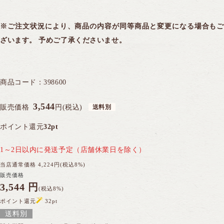
※ご注文状況により、商品の内容が同等商品と変更になる場合もご
ざいます。 予めご了承くださいませ。
商品コード：
398600
商品注文やお問い合わせはこちら
0120-028-962
発信する
3,544
販売価格
円(税込)
平日AM9:00〜PM5:30（日・祝休）
ポイント還元
32pt
1～2日以内に発送予定（店舗休業日を除く）
WEBからのお問い合わせはこちら
当店通常価格
4,224
円(税込8%)
販売価格
初めて購入される方はこちら
3,544
円
(税込8%)
ポイント還元
32
pt
送料別