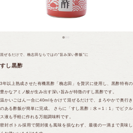
黒酢スイーツ
全ての商品を見る
フルーツ黒酢
10年熟成大豆酢
機能性表示食品
サプリ／アミノ酸飲料
全ての商品を見る
合わせ酢
冷凍果実
15年熟成黒豆酢
ギフトシリーズ
ケーキ
ご飯のおとも
煎茶コンブチャ
ドーナツ
ソース
混ぜるだけで、桷志田ならではの“旨み深い酢飯”に
PANTOSU
全ての商品を見る
ふくれ菓子
ポン酢
すし黒酢
セレクト商品
煎茶コンブチャ
ドレッシング
3年以上熟成させた有機黒酢「桷志田」を贅沢に使用し、黒酢特有の
豊かなアミノ酸が生み出す深い旨みが特徴のすし黒酢です。
ジャム
温かいごはん一合に40mlをかけて混ぜるだけで、まろやかで奥行き
のある酢飯が簡単に完成。 さらに「すし黒酢：水＝1：1」でピクル
ス液も手軽に作れる万能調味料です。
密封ボトル採用で開封後も風味を損なわず、最後の一滴まで美味し