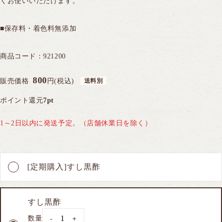
くお使いいただけます。
■保存料・着色料無添加
商品コード：
921200
800
販売価格
円(税込)
商品注文やお問い合わせはこちら
0120-028-962
発信する
ポイント還元
7pt
平日AM9:00〜PM5:30（日・祝休）
1～2日以内に発送予定。（店舗休業日を除く）
WEBからのお問い合わせはこちら
[定期購入]すし黒酢
初めて購入される方はこちら
すし黒酢
数量
-
+