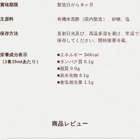
賞味期限
製造日から８ヶ月
主原料
有機米黒酢（国内製造）、砂糖、塩
保存方法
直射日光及び、高温多湿を避け、常温で
保存してください。開栓後要冷蔵。
栄養成分表示
■エネルギー 34Kcal
（1食15mlあたり）
■タンパク質 0.1g
■脂質 0.0g
■炭水化物 8.1g
■食塩相当量 1.1g
商品レビュー