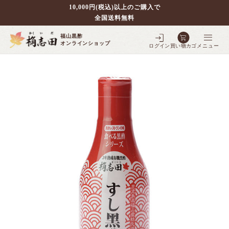
10,000円(税込)以上のご購入で
全国送料無料
福山黒酢
オンラインショップ
ログイン
買い物カゴ
メニュー
別で探す
壷仕込み黒酢
ポケクロ
全ての商品を見る
壷仕込み発酵豆酢
3年熟成黒酢
フルーツ黒酢
全ての商品を見る
5年熟成黒酢
シェフの調味料
全ての商品を見る
3年熟成大豆酢
10年熟成黒酢