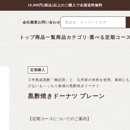
10,000円(税込)以上のご購入で全国送料無料
会社概要
お問い合わせ
トップ
商品一覧
商品カテゴリ
選べる定期コー
定期購入
３年熟成黒酢「桷志田」と、九州産の米粉を使用。素材にも
げないも～っちり食感の黒酢焼きドーナツ
黒酢焼きドーナツ プレーン
【定期コースについてのご案内】