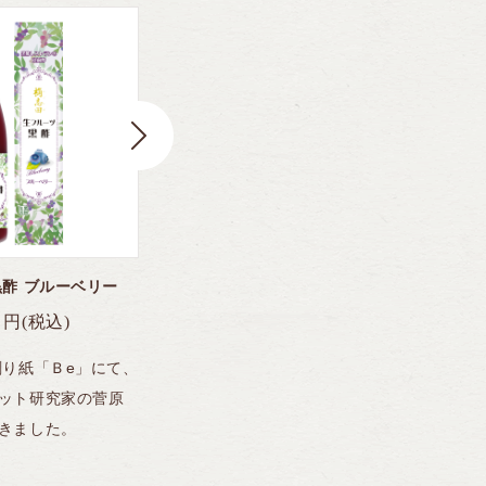
酢 ブルーベリー
エビチリソース
円
(税込)
950
円
(税込)
刷り紙「Ｂe」にて、
FBS「めんたいワイド」にて紹介
フ
ット研究家の菅原
されました！黒酢レストランで人
日
きました。
気の黒酢エビチリソースがご家庭
研
で簡単に作れる調味料に♪炒飯やパ
し