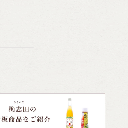
スタ、揚げ物のソースにと万能で
も
す♪
ッ