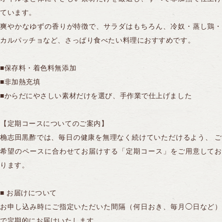
ています。
爽やかなゆずの香りが特徴で、サラダはもちろん、冷奴・蒸し鶏・
カルパッチョなど、さっぱり食べたい料理におすすめです。
■保存料・着色料無添加
■非加熱充填
商品注文やお問い合わせはこちら
■からだにやさしい素材だけを選び、手作業で仕上げました
0120-028-962
発信する
平日AM9:00〜PM5:30（日・祝休）
【定期コースについてのご案内】
桷志田黒酢では、毎日の健康を無理なく続けていただけるよう、 ご
WEBからのお問い合わせはこちら
希望のペースに合わせてお届けする「定期コース」をご用意してお
ります。
初めて購入される方はこちら
■ お届けについて
お申し込み時にご指定いただいた間隔（何日おき、毎月◯日など）
で定期的にお届けいたします。