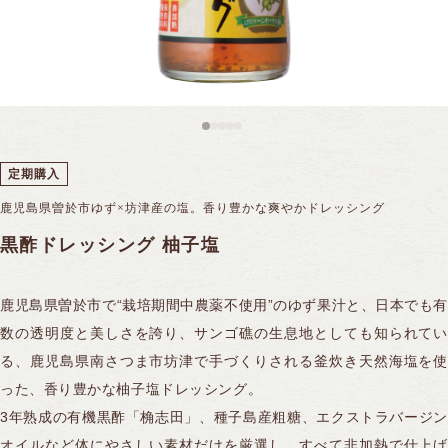
黒酢スイーツ
全ての商品を見る
フルーツ黒酢
10年熟成大豆酢
機能性表示食品
サプリ／アミノ酸飲料
全ての商品を見る
合わせ酢
冷凍果実
15年熟成黒豆酢
ギフトシリーズ
ケーキ
ご飯のおとも
煎茶コンブチャ
ドーナツ
ソース
定期購入
鹿児島県曽於市ゆず×坊津産の塩。香り豊かな爽やかドレッシング
PANTOSU
全ての商品を見る
ふくれ菓子
ポン酢
黒酢ドレッシング 柚子塩
セレクト商品
煎茶コンブチャ
ドレッシング
鹿児島県曽於市で“栽培期間中農薬不使用”のゆず果汁と、日本でも有
ジャム
数の透明度と美しさを誇り、サンゴ礁の生息地としても知られてい
る、鹿児島県南さつま市坊津で手づくりされる釜炊き天然海塩を使
った、香り豊かな柚子塩ドレッシング。
3年熟成の有機黒酢「桷志田」、種子島産粗糖、エクストラバージン
オイルなど体にやさしい素材だけを厳選し、すべて非加熱で仕上げ