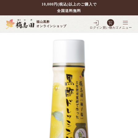
10,000円(税込)以上のご購入で
全国送料無料
福山黒酢
オンラインショップ
ログイン
買い物カゴ
メニュー
別で探す
壷仕込み黒酢
ポケクロ
全ての商品を見る
壷仕込み発酵豆酢
3年熟成黒酢
フルーツ黒酢
全ての商品を見る
5年熟成黒酢
シェフの調味料
全ての商品を見る
3年熟成大豆酢
10年熟成黒酢