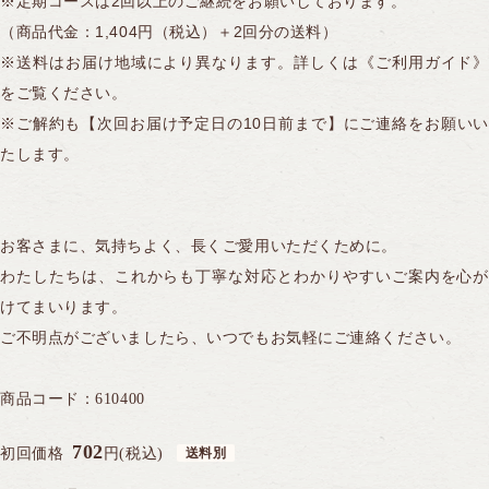
※定期コースは2回以上のご継続をお願いしております。
（商品代金：1,404円（税込）＋2回分の送料）
※送料はお届け地域により異なります。詳しくは《ご利用ガイド》
をご覧ください。
※ご解約も【次回お届け予定日の10日前まで】にご連絡をお願いい
たします。
商品注文やお問い合わせはこちら
0120-028-962
発信する
お客さまに、気持ちよく、長くご愛用いただくために。
平日AM9:00〜PM5:30（日・祝休）
わたしたちは、これからも丁寧な対応とわかりやすいご案内を心が
けてまいります。
WEBからのお問い合わせはこちら
ご不明点がございましたら、いつでもお気軽にご連絡ください。
初めて購入される方はこちら
商品コード：
610400
702
初回価格
円(税込)