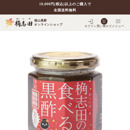
10,000円(税込)以上のご購入で
全国送料無料
福山黒酢
オンラインショップ
ログイン
買い物カゴ
メニュー
別で探す
壷仕込み黒酢
ポケクロ
全ての商品を見る
壷仕込み発酵豆酢
3年熟成黒酢
フルーツ黒酢
全ての商品を見る
5年熟成黒酢
シェフの調味料
全ての商品を見る
3年熟成大豆酢
10年熟成黒酢