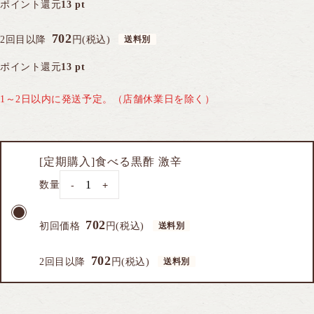
ポイント還元
13 pt
702
2回目以降
円(税込)
トップページ
カートを見る
ポイント還元
13 pt
ログイン
新規会員登録
1～2日以内に発送予定。（店舗休業日を除く）
お買い物ガイド
桷志田のこだわり
[定期購入]食べる黒酢 激辛
数量
-
+
702
初回価格
円(税込)
702
2回目以降
円(税込)