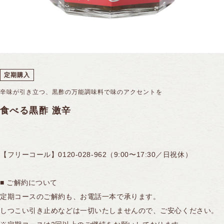
黒酢スイーツ
全ての商品を見る
フルーツ黒酢
10年熟成大豆酢
機能性表示食品
サプリ／アミノ酸飲料
全ての商品を見る
合わせ酢
冷凍果実
15年熟成黒豆酢
ギフトシリーズ
ケーキ
ご飯のおとも
定期購入
煎茶コンブチャ
ドーナツ
ソース
辛味が引き立つ、黒酢の万能調味料で味のアクセントを
PANTOSU
全ての商品を見る
ふくれ菓子
ポン酢
食べる黒酢 激辛
セレクト商品
煎茶コンブチャ
ドレッシング
【フリーコール】0120-028-962（9:00〜17:30／日祝休）
ジャム
■ ご解約について
定期コースのご解約も、お電話一本で承ります。
しつこい引き止めなどは一切いたしませんので、ご安心ください。